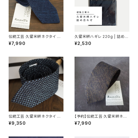
伝統工芸 久留米絣ネクタイ 雲
久留米絣ハギレ 220g | 詰め合
絣紺 ネイビー無地 | Kimoniss
わせ ハンドメイド材料 生地 綿
¥7,990
¥2,530
imo | 国内ネコポス送料無料
伝統工芸 久留米絣ネクタイ 文
【予約】伝統工芸 久留米絣ネク
人絣 | Kimonissimo | 国内ネ
タイ 雲絣 カラシ紺 ブラウン系
¥9,350
¥7,990
コポス送料無料
無地 | Kimonissimo | 国内ネ
コポス送料無料