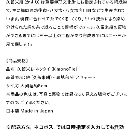
久留米絣（かすり）は重要無形文化財にも指定されている綿織物
で、主に福岡県筑後市・八女市・八女郡広川町などで生産されて
います。模様に合わせて糸でくくる「くくり」という技法により染め
分けられた綿の糸で織ることで模様ができます。久留米絣の反物
ができるまでには三十以上の工程があり完成までには二～三か
月を要します。
【商品規格】
品名：久留米絣ネクタイ（KimonoTie）
品質表示：綿（久留米絣）- 裏地部分 アセテート
サイズ：大剣幅約8cm
※商品の色味は、写真と実物では異なって見える場合がございま
すので、ご了承ください。
日本製 Made in Japan
※配送方法「ネコポス」では日時指定を入力しても無効