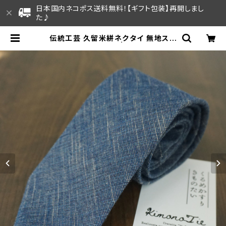
日本国内ネコポス送料無料！【ギフト包装】再開しまし
た♪
伝統工芸 久留米絣ネクタイ 無地スラ
ブ インディゴブルー | Kimonissim
o | 国内ネコポス送料無料 | kimoni
ssimo