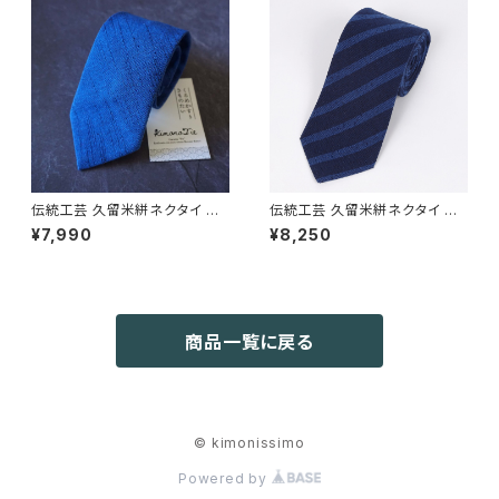
伝統工芸 久留米絣ネクタイ 瑠
伝統工芸 久留米絣ネクタイ 伊
璃ブルー スラブ無地 | Kimonis
呂波縞 紺ブルー レジメンタル |
¥7,990
¥8,250
simo | 国内ネコポス送料無料
Kimonissimo | 国内ネコポス
送料無料
商品一覧に戻る
© kimonissimo
Powered by