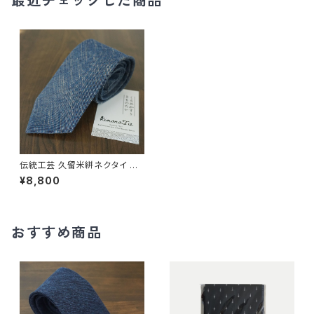
最近チェックした商品
伝統工芸 久留米絣ネクタイ 無
地スラブ インディゴブルー | Ki
¥8,800
monissimo | 国内ネコポス送
料無料
おすすめ商品