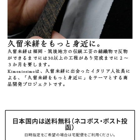
久留米絣をもっと身近に。
久留米絣は福岡・筑後地方の伝統工芸の綿織物で反物
ができるまでには30以上の工程があり完成までに２～
３か月を要します。
Kimonissimoは、久留米絣に出会ったイタリア人社長に
よる、「久留米絣をもっと身近に」をテーマとする商
品開発プロジェクトです。
日本国内は送料無料（ネコポス・ポスト投
函）
日時指定をご希望の場合は宅配便をご利用ください。